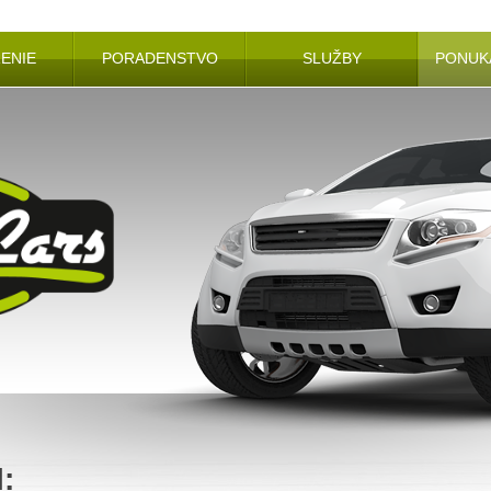
ENIE
PORADENSTVO
SLUŽBY
PONUKA
l: