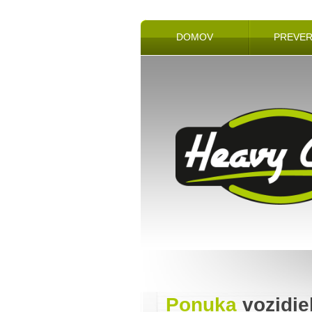
DOMOV
PREVER
Ponuka
vozidie