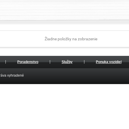
Žiadne položky na zobrazenie
Poradenstvo
Služby
Ponuka vozidiel
práva vyhradené