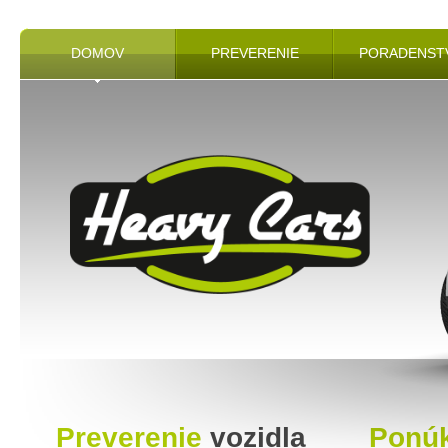
DOMOV
PREVERENIE
PORADENST
Preverenie
vozidla
Ponú