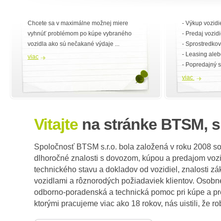
Chcete sa v maximálne možnej miere
- Výkup vozidi
vyhnúť problémom po kúpe vybraného
- Predaj vozidi
vozidla ako sú nečakané výdaje ...
- Sprostredkov
- Leasing aleb
viac
- Popredajný s
viac
Vitajte
na stránke BTSM, s.
Spoločnosť BTSM s.r.o. bola založená v roku 2008 s
dlhoročné znalosti s dovozom, kúpou a predajom vozid
technického stavu a dokladov od vozidiel, znalosti zá
vozidlami a rôznorodých požiadaviek klientov. Osobn
odborno-poradenská a technická pomoc pri kúpe a pre
ktorými pracujeme viac ako 18 rokov, nás uistili, že r